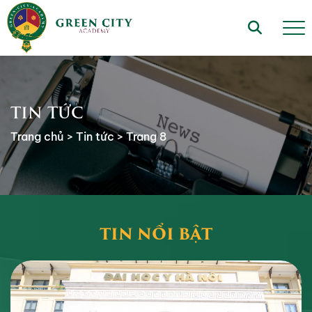
TIN TỨC
Trang chủ
>
Tin tức
>
Trang 8
TIN NỔI BẬT