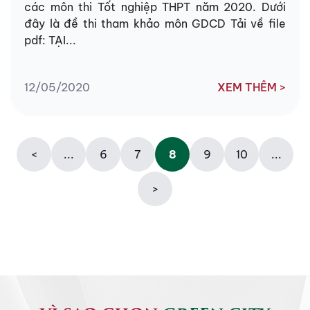
các môn thi Tốt nghiệp THPT năm 2020. Dưới
đây là đề thi tham khảo môn GDCD Tải về file
pdf: TẠI...
12/05/2020
XEM THÊM >
<
...
6
7
8
9
10
...
>