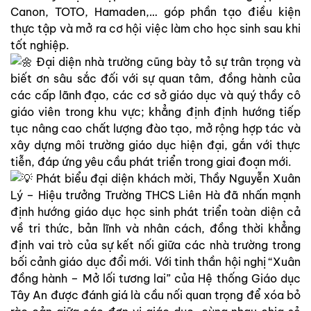
Canon, TOTO, Hamaden,… góp phần tạo điều kiện
thực tập và mở ra cơ hội việc làm cho học sinh sau khi
tốt nghiệp.
Đại diện nhà trường cũng bày tỏ sự trân trọng và
biết ơn sâu sắc đối với sự quan tâm, đồng hành của
các cấp lãnh đạo, các cơ sở giáo dục và quý thầy cô
giáo viên trong khu vực; khẳng định định hướng tiếp
tục nâng cao chất lượng đào tạo, mở rộng hợp tác và
xây dựng môi trường giáo dục hiện đại, gắn với thực
tiễn, đáp ứng yêu cầu phát triển trong giai đoạn mới.
Phát biểu đại diện khách mời, Thầy Nguyễn Xuân
Lý – Hiệu trưởng Trường THCS Liên Hà đã nhấn mạnh
định hướng giáo dục học sinh phát triển toàn diện cả
về tri thức, bản lĩnh và nhân cách, đồng thời khẳng
định vai trò của sự kết nối giữa các nhà trường trong
bối cảnh giáo dục đổi mới. Với tinh thần hội nghị “Xuân
đồng hành – Mở lối tương lai” của Hệ thống Giáo dục
Tây An được đánh giá là cầu nối quan trọng để xóa bỏ