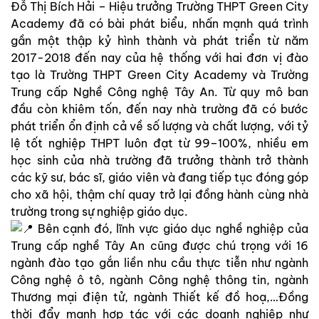
Đỗ Thị Bích Hải – Hiệu trưởng Trường THPT Green City
Academy đã có bài phát biểu, nhấn mạnh quá trình
gần một thập kỷ hình thành và phát triển từ năm
2017-2018 đến nay của hệ thống với hai đơn vị đào
tạo là Trường THPT Green City Academy và Trường
Trung cấp Nghề Công nghệ Tây An. Từ quy mô ban
đầu còn khiêm tốn, đến nay nhà trường đã có bước
phát triển ổn định cả về số lượng và chất lượng, với tỷ
lệ tốt nghiệp THPT luôn đạt từ 99–100%, nhiều em
học sinh của nhà trường đã trưởng thành trở thành
các kỹ sư, bác sĩ, giáo viên và đang tiếp tục đóng góp
cho xã hội, thậm chí quay trở lại đồng hành cùng nhà
trường trong sự nghiệp giáo dục.
Bên cạnh đó, lĩnh vực giáo dục nghề nghiệp của
Trung cấp nghề Tây An cũng được chú trọng với 16
ngành đào tạo gắn liền nhu cầu thực tiễn như ngành
Công nghệ ô tô, ngành Công nghệ thông tin, ngành
Thương mại điện tử, ngành Thiết kế đồ hoạ,…Đồng
thời đẩy mạnh hợp tác với các doanh nghiệp như