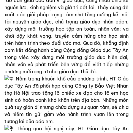
rào cản giữa các đơn vị giáo dục, cùng nhau chia sẻ
nguồn lực, kinh nghiệm và giá trị cốt lõi. Thầy cũng đề
xuất các giải pháp trọng tâm như tăng cường kết nối
tài nguyên giáo dục, chú trọng giáo dục nhân cách,
xây dựng môi trường học tập an toàn, nhân văn; và
khơi dậy khát vọng, truyền cảm hứng cho học sinh
trên hành trình theo đuổi ước mơ. Qua đó, khẳng định
cam kết đồng hành cùng Cộng đồng Giáo dục Tây An
trong việc xây dựng môi trường giáo dục hiện đại,
nhân văn và phát triển bền vững để viết tiếp những
chương mới rạng rỡ cho giáo dục Thủ đô.
Nằm trong khuôn khổ của chương trình, HT Giáo
dục Tây An đã phối hợp cùng Công ty Bảo Việt Nhân
thọ Hà Nội trao tặng 16 chiếc xe đạp cho 16 em học
sinh có hoàn cảnh khó khăn trên địa bàn. Những món
quà tuy giản dị nhưng chứa đựng sự quan tâm, sẻ chia
và niềm tin gửi gắm vào hành trình vươn lên trong
tương lai của các em.
Thông qua hội nghị này, HT Giáo dục Tây An