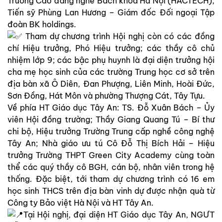
Trường Cao đẳng nghề Bách khoa Hà Nội (HACTECH);
Tiến sỹ Phùng Lan Hương – Giám đốc Đối ngoại Tập
đoàn BK holdings.
Tham dự chương trình Hội nghị còn có các đồng
chí Hiệu trưởng, Phó Hiệu trưởng; các thầy cô chủ
nhiệm lớp 9; các bậc phụ huynh là đại diện trưởng hội
cha mẹ học sinh của các trường Trung học cơ sở trên
địa bàn xã Ô Diên, Đan Phượng, Liên Minh, Hoài Đức,
Sơn Đồng, Hát Môn và phường Thượng Cát, Tây Tựu.
Về phía HT Giáo dục Tây An: TS. Đỗ Xuân Bách – Ủy
viên Hội đồng trường; Thầy Giang Quang Tú – Bí thư
chi bộ, Hiệu trưởng Trường Trung cấp nghề công nghệ
Tây An; Nhà giáo ưu tú Cô Đỗ Thị Bích Hải – Hiệu
trưởng Trường THPT Green City Academy cùng toàn
thể các quý thầy cô BGH, cán bộ, nhân viên trong hệ
thống. Đặc biệt, tới tham dự chương trình có 16 em
học sinh THCS trên địa bàn vinh dự được nhận quà từ
Công ty Bảo việt Hà Nội và HT Tây An.
Tại Hội nghị, đại diện HT Giáo dục Tây An, NGƯT