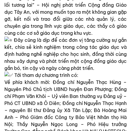
lối tương lai” – Hội nghị phát triển Cộng đồng Giáo
dục Tây An, với mong muốn tạo ra một không gian gặp
gỡ, kết nối và trao đổi giữa các nhà quản lý, các
chuyên gia trong lĩnh vực giáo dục, các thầy cô giáo
cùng các cơ sở giáo dục trong khu vực.
Đây cũng là dịp để các đơn vị tăng cường sự gắn
kết, chia sẻ kinh nghiệm trong công tác giáo dục và
định hướng nghề nghiệp cho học sinh, đồng thời cùng
nhau xây dựng và phát triển một cộng đồng giáo dục
gắn bó, tin cậy và ngày càng phát triển.
Tới tham dự chương trình có:
Về phía khách mời: Đồng chí Nguyễn Thạc Hùng –
Nguyên Phó Chủ tịch UBND huyện Đan Phượng; Đồng
chí Phạm Văn Khôi – Uỷ viên Ban thường vụ Đảng uỷ –
Phó CT UBND xã Ô Diên; Đồng chí Nguyễn Thạc Hạnh
– nguyên Bí thư Đảng ủy Xã Tân Lập; Bà Hoàng Mai
Anh – Phó Giám đốc Công ty Bảo Việt Nhân thọ Hà
Nội; Thầy Nguyễn Ngọc Long – Phó Hiệu trưởng