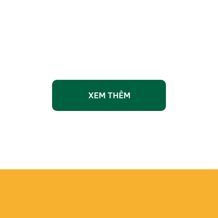
Đỗ Văn Tú
T
Niên khóa:
2017 - 2020
N
Thành tích:
T
T
Đạt 46.3 điểm kỳ thi tốt nghiệp THPT
Trong đó: Toán: 8.6đ; GDCD 9.5đ; Sử:
8.25đ
ĐH Tài nguyên & Môi trường
XEM THÊM