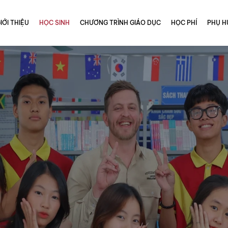
IỚI THIỆU
HỌC SINH
CHƯƠNG TRÌNH GIÁO DỤC
HỌC PHÍ
PHỤ H