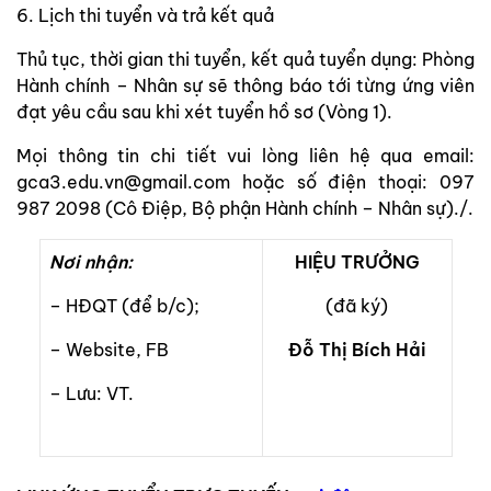
6. Lịch thi tuyển và trả kết quả
Thủ tục, thời gian thi tuyển, kết quả tuyển dụng: Phòng
Hành chính – Nhân sự sẽ thông báo tới từng ứng viên
đạt yêu cầu sau khi xét tuyển hồ sơ (Vòng 1).
Mọi thông tin chi tiết vui lòng liên hệ qua email:
gca3.edu.vn@gmail.com hoặc số điện thoại: 097
987 2098 (Cô Điệp, Bộ phận Hành chính – Nhân sự)./.
Nơi nhận:
HIỆU TRƯỞNG
– HĐQT (để b/c);
(đã ký)
– Website, FB
Đỗ Thị Bích Hải
– Lưu: VT.