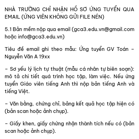
NHÀ TRƯỜNG CHỈ NHẬN HỒ SƠ ỨNG TUYỂN QUA
EMAIL (ỨNG VIÊN KHÔNG GỬI FILE NÉN)
5.1 Bản mềm nộp qua email (gca3.edu.vn@gmail.com
hoặc info@gca3.edu.vn)
Tiêu đề email ghi theo mẫu: Ứng tuyển GV Toán –
Nguyễn Văn A 19xx
– Sơ yếu lý lịch tự thuật (mẫu cá nhân tự biên soạn):
mô tả chi tiết quá trình học tập, làm việc. Nếu ứng
tuyển Giáo viên tiếng Anh thì nộp bản tiếng Anh và
tiếng Việt.
– Văn bằng, chứng chỉ, bảng kết quả học tập hiện có
(bản scan hoặc ảnh chụp).
– Giấy khen, giấy chứng nhận thành tích nếu có (bản
scan hoặc ảnh chụp).