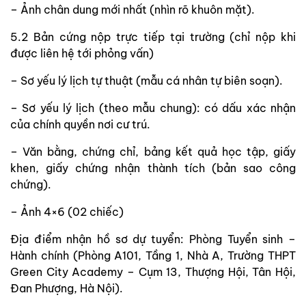
– Ảnh chân dung mới nhất (nhìn rõ khuôn mặt).
5.2 Bản cứng nộp trực tiếp tại trường (chỉ nộp khi
được liên hệ tới phỏng vấn)
– Sơ yếu lý lịch tự thuật (mẫu cá nhân tự biên soạn).
– Sơ yếu lý lịch (theo mẫu chung): có dấu xác nhận
của chính quyền nơi cư trú.
– Văn bằng, chứng chỉ, bảng kết quả học tập, giấy
khen, giấy chứng nhận thành tích (bản sao công
chứng).
– Ảnh 4×6 (02 chiếc)
Địa điểm nhận hồ sơ dự tuyển: Phòng Tuyển sinh –
Hành chính (Phòng A101, Tầng 1, Nhà A, Trường THPT
Green City Academy – Cụm 13, Thượng Hội, Tân Hội,
Đan Phượng, Hà Nội).