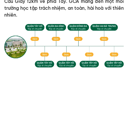
Cầu Giấy 12km về phía Tây. GCA mang đến một môi
trường học tập trách nhiệm, an toàn, hài hoà với thiên
nhiên.