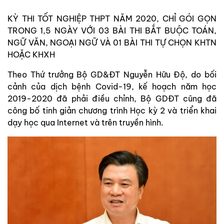
KỲ THI TỐT NGHIỆP THPT NĂM 2020, CHỈ GÓI GỌN
TRONG 1,5 NGÀY VỚI 03 BÀI THI BẮT BUỘC TOÁN,
NGỮ VĂN, NGOẠI NGỮ VÀ 01 BÀI THI TỰ CHỌN KHTN
HOẶC KHXH
Theo Thứ trưởng Bộ GD&ĐT Nguyễn Hữu Độ, do bối
cảnh của dịch bệnh Covid-19, kế hoạch năm học
2019-2020 đã phải điều chỉnh, Bộ GDĐT cũng đã
công bố tinh giản chương trình Học kỳ 2 và triển khai
dạy học qua Internet và trên truyền hình.