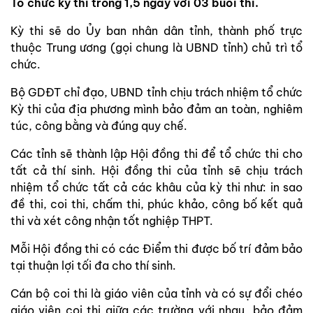
Tổ chức kỳ thi trong 1,5 ngày với 03 buổi thi.
Kỳ thi sẽ do Ủy ban nhân dân tỉnh, thành phố trực
thuộc Trung ương (gọi chung là UBND tỉnh) chủ trì tổ
chức.
Bộ GDĐT chỉ đạo, UBND tỉnh chịu trách nhiệm tổ chức
Kỳ thi của địa phương mình bảo đảm an toàn, nghiêm
túc, công bằng và đúng quy chế.
Các tỉnh sẽ thành lập Hội đồng thi để tổ chức thi cho
tất cả thí sinh. Hội đồng thi của tỉnh sẽ chịu trách
nhiệm tổ chức tất cả các khâu của kỳ thi như: in sao
đề thi, coi thi, chấm thi, phúc khảo, công bố kết quả
thi và xét công nhận tốt nghiệp THPT.
Mỗi Hội đồng thi có các Điểm thi được bố trí đảm bảo
tại thuận lợi tối đa cho thí sinh.
Cán bộ coi thi là giáo viên của tỉnh và có sự đổi chéo
giáo viên coi thi giữa các trường với nhau, bảo đảm