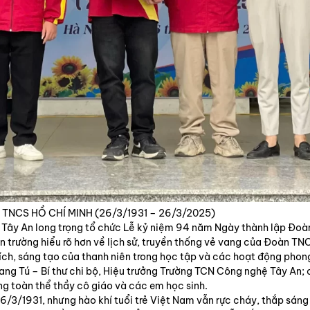
TNCS HỒ CHÍ MINH (26/3/1931 – 26/3/2025)
ây An long trọng tổ chức Lễ kỷ niệm 94 năm Ngày thành lập Đoà
n trường hiểu rõ hơn về lịch sử, truyền thống vẻ vang của Đoàn T
kích, sáng tạo của thanh niên trong học tập và các hoạt động phong
g Tú – Bí thư chi bộ, Hiệu trưởng Trường TCN Công nghệ Tây An; cô
g toàn thể thầy cô giáo và các em học sinh.
26/3/1931, nhưng hào khí tuổi trẻ Việt Nam vẫn rực cháy, thắp sán