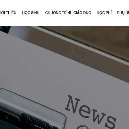
IỚI THIỆU
HỌC SINH
CHƯƠNG TRÌNH GIÁO DỤC
HỌC PHÍ
PHỤ H
àn TNCS Hồ Chí