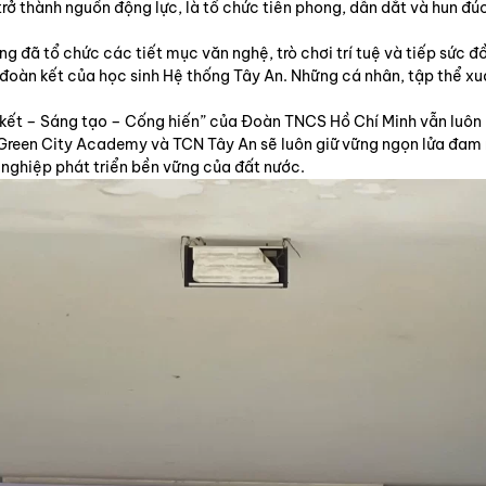
ở thành nguồn động lực, là tổ chức tiên phong, dẫn dắt và hun đú
 đã tổ chức các tiết mục văn nghệ, trò chơi trí tuệ và tiếp sức đồ
thần đoàn kết của học sinh Hệ thống Tây An. Những cá nhân, tập thể x
kết – Sáng tạo – Cống hiến” của Đoàn TNCS Hồ Chí Minh vẫn luôn l
T Green City Academy và TCN Tây An sẽ luôn giữ vững ngọn lửa đam
nghiệp phát triển bền vững của đất nước.