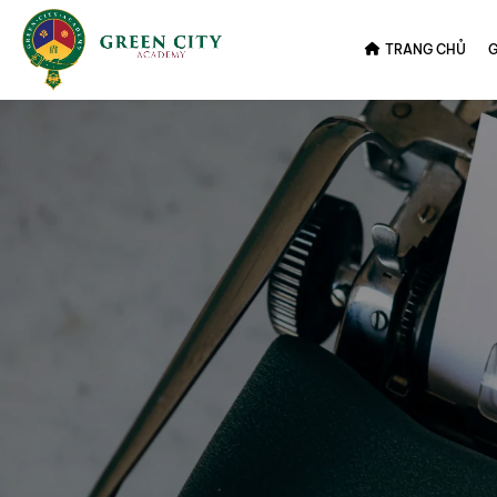
TRANG CHỦ
G
Trang chủ
Tin tức
Lễ kỷ niệm 94 năm Ngày thành lập Đo