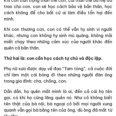
Khi con trân trọng thân thể con, cái thân thể ba mẹ đã
trao cho con, con sẽ học cách bảo vệ bản thân, học
cách không để cho bất cứ ai làm điều tổn hại đến
mình.
Khi con thương con, con có thể vẫn hy sinh vì người
khác, nhưng con không hy sinh mù quáng, không mải
miết chạy theo những cảm xúc của người khác đến
quên cả bản thân.
Thứ hai là: con cần học cách tự chủ và độc lập.
Phụ nữ xưa được dạy về đạo “Tam tòng”, cả cuộc đời
chỉ làm một cái bóng đi theo những người đàn ông
trong gia đình: cha, chồng, con.
Dần dần, họ quên mất mình là ai, đến cả cái họ tên
gọi, có khi họ cũng lãng quên nó. Như cô không biết
tên thật của bà nội, bà ngoại cô bởi mọi người xung
quanh vẫn gọi bà bằng tên của ông, dù ông đã mất từ