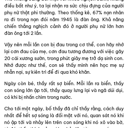
điều bất như ý, ta lại nhận ra sức chịu đựng của người
phụ nữ thật phi thường. Theo thống kê, 67% nạn nhân
ra đi trong nạn đói năm 1945 là đàn ông. Khả năng
chiến thắng nghịch cảnh đó ở người phụ nữ lớn hơn
đàn ông tới 2 lần.
Vậy nên mỗi lần con bị đau trong cơ thể, con hãy nhớ
lại cơn đau của mẹ, cơn đau tương đương với việc gãy
20 cái xương sườn, trong phút giây mẹ trở dạ sinh con.
Nhớ được như thế, con sẽ thấy mình nên học mẹ sự
nhẫn nại, sự kiên trì để đi qua khó khăn.
Ngày còn bé, thầy rất sợ biển. Mỗi lần ra biển, thấy
con sóng lớn ập tới, thầy quay lưng lại và ngã dúi dụi,
có khi bị nhấn chìm trong nước.
Cho tới một ngày, bố thầy đã chỉ thầy rằng, cách duy
nhất để hết sợ sóng là đối mặt với nó, quan sát nó khi
nó ập tới và nhảy lên trên con sóng khi nó xô vào bờ,