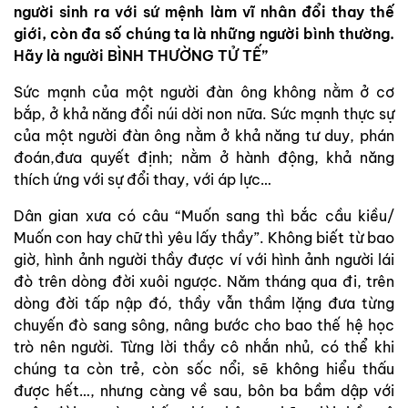
người sinh ra với sứ mệnh làm vĩ nhân đổi thay thế
giới, còn đa số chúng ta là những người bình thường.
Hãy là người BÌNH THƯỜNG TỬ TẾ”
Sức mạnh của một người đàn ông không nằm ở cơ
bắp, ở khả năng đổi núi dời non nữa. Sức mạnh thực sự
của một người đàn ông nằm ở khả năng tư duy, phán
đoán,đưa quyết định; nằm ở hành động, khả năng
thích ứng với sự đổi thay, với áp lực…
Dân gian xưa có câu “Muốn sang thì bắc cầu kiều/
Muốn con hay chữ thì yêu lấy thầy”. Không biết từ bao
giờ, hình ảnh người thầy được ví với hình ảnh người lái
đò trên dòng đời xuôi ngược. Năm tháng qua đi, trên
dòng đời tấp nập đó, thầy vẫn thầm lặng đưa từng
chuyến đò sang sông, nâng bước cho bao thế hệ học
trò nên người. Từng lời thầy cô nhắn nhủ, có thể khi
chúng ta còn trẻ, còn sốc nổi, sẽ không hiểu thấu
được hết…, nhưng càng về sau, bôn ba bầm dập với