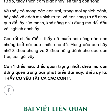
từ đó, thầy thích cảm giác nhảy lên từng con sóng.
Và thầy cô mong các con trai, trong mọi nghịch cảnh,
hãy nhớ về cách mẹ sinh ra ta, về con sóng ta đã nhảy
qua để lấy sức mạnh, khả năng chịu đựng mà đối đầu
với nghịch cảnh ấy.
Còn rất nhiều điều, thầy cô muốn nói cùng các con
nhưng biết nói bao nhiêu cho đủ. Mong các con hãy
nhớ 3 điều chung và 3 điều riêng dành cho các con
trai, con gái vậy.
Còn 1 điều nữa, điều quan trọng nhất, điều mà con
đừng quên trong bài phát biểu dài này, điều ấy là:
THẦY CÔ YÊU TẤT CẢ CÁC CON !”.
BÀI VIẾT LIÊN QUAN