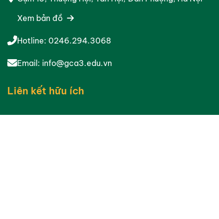
Xem bản đồ
Hotline:
0246.294.3068
Email:
info@gca3.edu.vn
Liên kết hữu ích
Giới thiệu chung
Gương mặt cựu học sinh
Chương trình học
Học phí
Đội ngũ giáo viên
Thư viện ảnh
©2024 Bản quyền thuộc
GCA