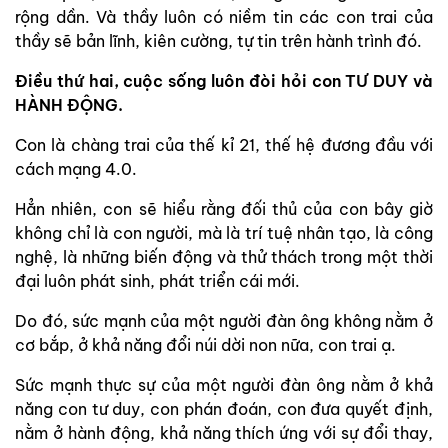
rộng dần. Và thầy luôn có niềm tin các con trai của
thầy sẽ bản lĩnh, kiên cường, tự tin trên hành trình đó.
Điều thứ hai, cuộc sống luôn đòi hỏi con TƯ DUY và
HÀNH ĐỘNG.
Con là chàng trai của thế kỉ 21, thế hệ đương đầu với
cách mạng 4.0.
Hẳn nhiên, con sẽ hiểu rằng đối thủ của con bây giờ
không chỉ là con người, mà là trí tuệ nhân tạo, là công
nghệ, là những biến động và thử thách trong một thời
đại luôn phát sinh, phát triển cái mới.
Do đó, sức mạnh của một người đàn ông không nằm ở
cơ bắp, ở khả năng đổi núi dời non nữa, con trai ạ.
Sức mạnh thực sự của một người đàn ông nằm ở khả
năng con tư duy, con phán đoán, con đưa quyết định,
nằm ở hành động, khả năng thích ứng với sự đổi thay,