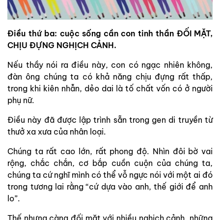
Điều thứ ba: cuộc sống cần con tinh thần ĐỐI MẶT,
CHỊU ĐỰNG NGHỊCH CẢNH.
Nếu thầy nói ra điều này, con có ngạc nhiên không,
đàn ông chúng ta có khả năng chịu đựng rất thấp,
trong khi kiên nhẫn, dẻo dai là tố chất vốn có ở người
phụ nữ.
Điều này đã được lập trình sẵn trong gen di truyền từ
thưở xa xưa của nhân loại.
Chúng ta rất cao lớn, rất phong độ. Nhìn đôi bờ vai
rộng, chắc chắn, cơ bắp cuồn cuộn của chúng ta,
chúng ta cứ nghĩ mình có thể vỗ ngực nói với một ai đó
trong tương lai rằng “cứ dựa vào anh, thế giới để anh
lo”.
Thế nhưng càng đối mặt với nhiều nghịch cảnh, những