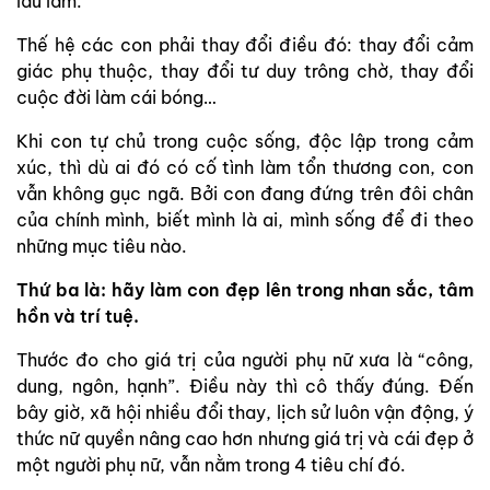
lâu lắm.
Thế hệ các con phải thay đổi điều đó: thay đổi cảm
giác phụ thuộc, thay đổi tư duy trông chờ, thay đổi
cuộc đời làm cái bóng…
Khi con tự chủ trong cuộc sống, độc lập trong cảm
xúc, thì dù ai đó có cố tình làm tổn thương con, con
vẫn không gục ngã. Bởi con đang đứng trên đôi chân
của chính mình, biết mình là ai, mình sống để đi theo
những mục tiêu nào.
Thứ ba là: hãy làm con đẹp lên trong nhan sắc, tâm
hồn và trí tuệ.
Thước đo cho giá trị của người phụ nữ xưa là “công,
dung, ngôn, hạnh”. Điều này thì cô thấy đúng. Đến
bây giờ, xã hội nhiều đổi thay, lịch sử luôn vận động, ý
thức nữ quyền nâng cao hơn nhưng giá trị và cái đẹp ở
một người phụ nữ, vẫn nằm trong 4 tiêu chí đó.