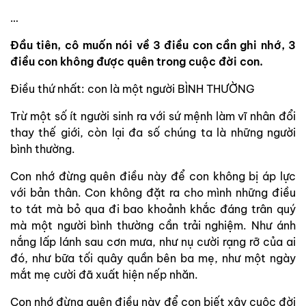
…
Đầu tiên, cô muốn nói về 3 điều con cần ghi nhớ, 3
điều con không được quên trong cuộc đời con.
Điều thứ nhất: con là một người BÌNH THƯỜNG
Trừ một số ít người sinh ra với sứ mệnh làm vĩ nhân đổi
thay thế giới, còn lại đa số chúng ta là những người
bình thường.
Con nhớ đừng quên điều này để con không bị áp lực
với bản thân. Con không đặt ra cho mình những điều
to tát mà bỏ qua đi bao khoảnh khắc đáng trân quý
mà một người bình thường cần trải nghiệm. Như ánh
nắng lấp lánh sau cơn mưa, như nụ cười rạng rỡ của ai
đó, như bữa tối quây quần bên ba mẹ, như một ngày
mắt mẹ cười đã xuất hiện nếp nhăn.
Con nhớ đừng quên điều này để con biết xây cuộc đời