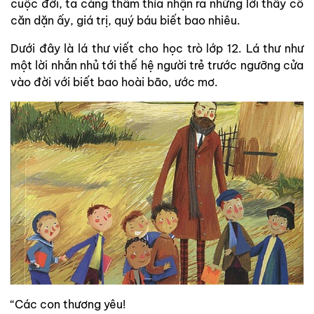
cuộc đời, ta càng thấm thía nhận ra những lời thầy cô
căn dặn ấy, giá trị, quý báu biết bao nhiêu.
Dưới đây là lá thư viết cho học trò lớp 12. Lá thư như
một lời nhắn nhủ tới thế hệ người trẻ trước ngưỡng cửa
vào đời với biết bao hoài bão, ước mơ.
“Các con thương yêu!