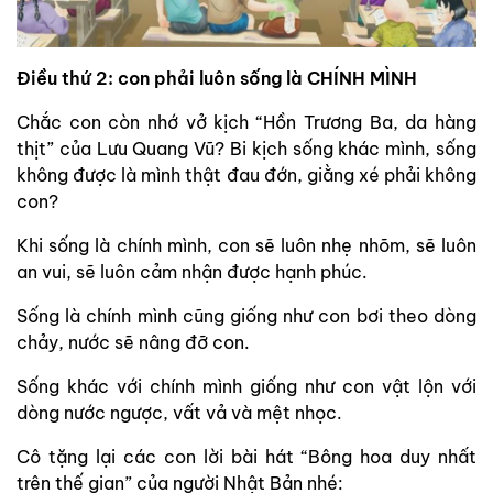
Điều thứ 2: con phải luôn sống là CHÍNH MÌNH
Chắc con còn nhớ vở kịch “Hồn Trương Ba, da hàng
thịt” của Lưu Quang Vũ? Bi kịch sống khác mình, sống
không được là mình thật đau đớn, giằng xé phải không
con?
Khi sống là chính mình, con sẽ luôn nhẹ nhõm, sẽ luôn
an vui, sẽ luôn cảm nhận được hạnh phúc.
Sống là chính mình cũng giống như con bơi theo dòng
chảy, nước sẽ nâng đỡ con.
Sống khác với chính mình giống như con vật lộn với
dòng nước ngược, vất vả và mệt nhọc.
Cô tặng lại các con lời bài hát “Bông hoa duy nhất
trên thế gian” của người Nhật Bản nhé: