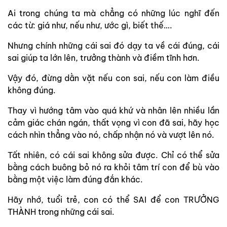
Ai trong chúng ta mà chẳng có những lúc nghĩ đến
các từ: giá như, nếu như, ước gì, biết thế….
Nhưng chính những cái sai đó dạy ta về cái đúng, cái
sai giúp ta lớn lên, trưởng thành và điềm tĩnh hơn.
Vậy đó, đừng dằn vặt nếu con sai, nếu con làm điều
không đúng.
Thay vì hướng tâm vào quá khứ và nhân lên nhiều lần
cảm giác chán ngán, thất vọng vì con đã sai, hãy học
cách nhìn thẳng vào nó, chấp nhận nó và vượt lên nó.
Tất nhiên, có cái sai không sửa được. Chỉ có thể sửa
bằng cách buông bỏ nó ra khỏi tâm trí con để bù vào
bằng một việc làm đúng đắn khác.
Hãy nhớ, tuổi trẻ, con có thể SAI để con TRƯỞNG
THÀNH trong những cái sai.