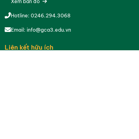
Xem bản đồ
Hotline:
0246.294.3068
Email:
info@gca3.edu.vn
Liên kết hữu ích
Giới thiệu chung
Gương mặt cựu học sinh
Chương trình học
Học phí
Đội ngũ giáo viên
Thư viện ảnh
©2024 Bản quyền thuộc
GCA
Thiết kế website trường học
bởi
BICWeb.vn
™